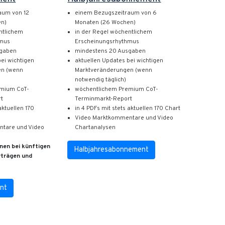
aum von 12
einem Bezugszeitraum von 6
en)
Monaten (26 Wochen)
ntlichem
in der Regel wöchentlichem
hmus
Erscheinungsrhythmus
sgaben
mindestens 20 Ausgaben
bei wichtigen
aktuellen Updates bei wichtigen
en (wenn
Marktveränderungen (wenn
notwendig täglich)
emium CoT-
wöchentlichem Premium CoT-
rt
Terminmarkt-Report
aktuellen 170
in 4 PDFs mit stets aktuellen 170 Chart
Video Marktkommentare und Video
tare und Video
Chartanalysen
nen bei künftigen
Halbjahresabonnement
rträgen und
nt