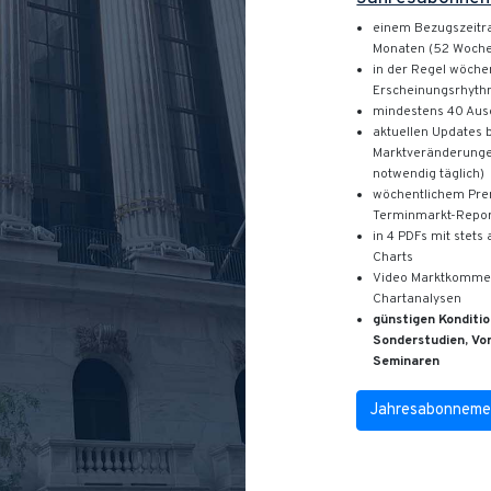
einem Bezugszeitr
Monaten (52 Woch
in der Regel wöche
Erscheinungsrhyt
mindestens 40 Au
aktuellen Updates 
Marktveränderung
notwendig täglich)
wöchentlichem Pr
Terminmarkt-Repo
in 4 PDFs mit stets 
Charts
Video Marktkommen
Chartanalysen
günstigen Konditio
Sonderstudien, Vo
Seminaren
Jahresabonneme