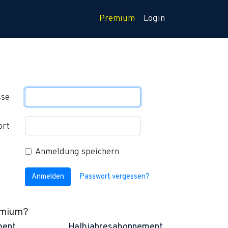
Premium
Login
sse
ort
Anmeldung speichern
Anmelden
Passwort vergessen?
emium?
ment
Halbjahresabonnement